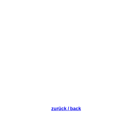
1.Tag
zurück / back