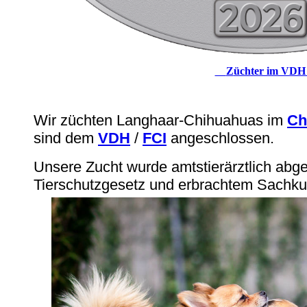
Z
üchter im VD
Wir züchten Langhaar-Chihuahuas im
Ch
sind dem
VDH
/
FCI
angeschlossen.
Unsere Zucht wurde amtstierärztlich ab
Tierschutzgesetz und erbrachtem Sachk