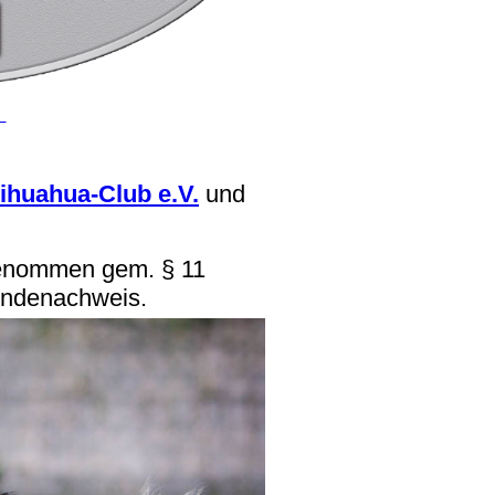
H
ihuahua-Club e.V.
und
genommen gem. § 11
undenachweis.